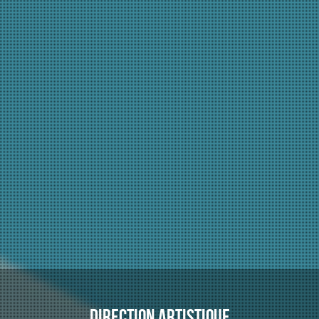
création
design graphique
direction artistique